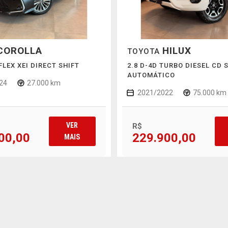
COROLLA
HILUX
TOYOTA
 FLEX XEI DIRECT SHIFT
2.8 D-4D TURBO DIESEL CD 
AUTOMÁTICO
24
27.000 km
2021/2022
75.000 km
VER
R$
00,00
229.900,00
MAIS