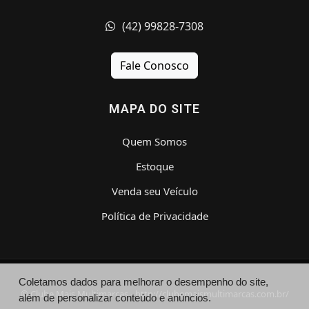
(42) 99828-7308
Fale Conosco
MAPA DO SITE
Quem Somos
Estoque
Venda seu Veículo
Política de Privacidade
Coletamos dados para melhorar o desempenho do site,
© Clube Mais Multimarcas - http://clubemaismultimarcas.com.br/
além de personalizar conteúdo e anúncios.